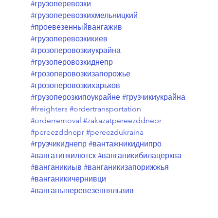
#грузоперевозки
#грузоперевозкихмельницкий
#проевезенныйвангажив
#грузоперевозкикиев
#грозоперовозкиукрайна
#грузоперовозкиднепр
#грозоперовозкизапорожье
#грозоперовозкихарьков
#грузоперозкипоукрайне
#грузчикиукрайна
#freighters
#ordertransportation
#orderremoval
#zakazatpereezddnepr
#pereezddnepr
#pereezdukraina
#грузчикиднепр
#вантажникиднипро
#вангатинкилютск
#ванганикибилацерква
#ванганикиыв
#ванганикизапорижжья
#ванганикичернивци
#ванганыперевезенняльвив