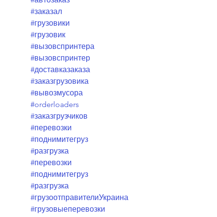
#заказал
#грузовики
#грузовик
#вызовспринтера
#вызовспринтер
#доставказаказа
#заказгрузовика
#вывозмусора
#orderloaders
#заказгрузчиков
#перевозки
#поднимитегруз
#разгрузка
#перевозки
#поднимитегруз
#разгрузка
#грузоотправителиУкраина
#грузовыеперевозки