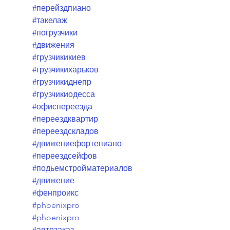
#перейздпиано
#такелаж
#погрузчики
#движения
#грузчикикиев
#грузчикихарьков
#грузчикиднепр
#грузчикиодесса
#офиспереезда
#переездквартир
#переездскладов
#движениефортепиано
#переездсейфов
#подьемстройматериалов
#движение
#фенпроикс
#phoenixpro
#phoenixpro
#автозаказ