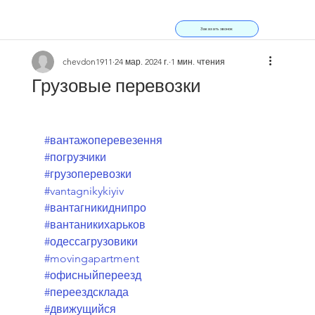
Заказать звонок
chevdon1911
24 мар. 2024 г.
1 мин. чтения
Грузовые перевозки
#вантажоперевезення
#погрузчики
#грузоперевозки
#vantagnikykiyiv
#вантагникиднипро
#вантаникихарьков
#одессагрузовики
#movingapartment
#офисныйпереезд
#переездсклада
#движущийся