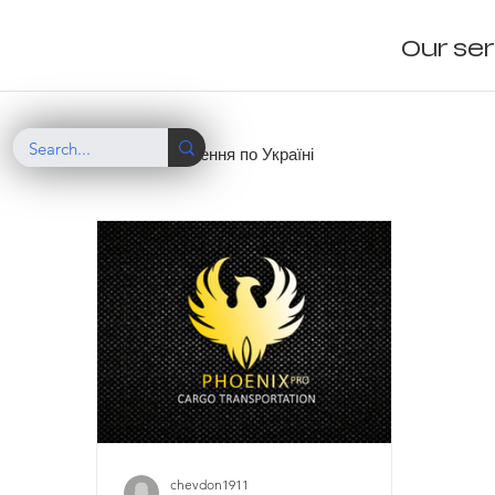
Our se
Вантажоперевезення по Україні
chevdon1911