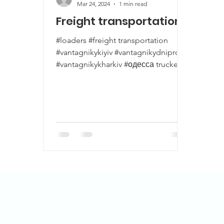
Mar 24, 2024
1 min read
Freight transportation
#loaders #freight transportation
#vantagnikykiyiv #vantagnikydnipro
#vantagnikykharkiv #одесса truckers
#movingapartment #office move...