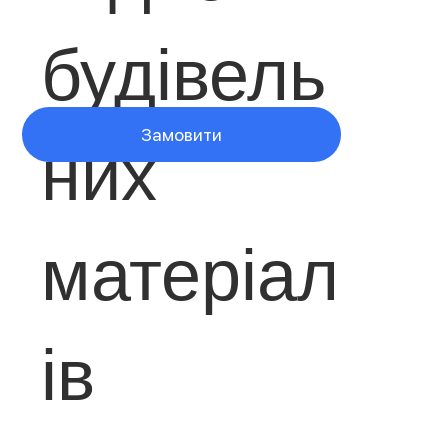
будівель
них
Замовити
матеріал
ів