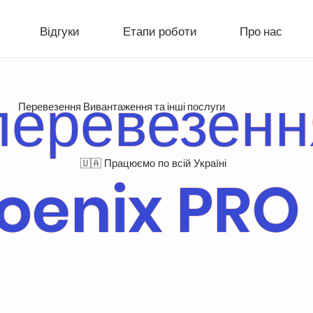
Відгуки
Етапи роботи
Про нас
перевезення
Перевезення Вивантаження та інші послуги
🇺🇦 Працюємо по всій Україні
hoenix PRO