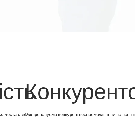
ість
Конкурент
ко доставляємо
Ми пропонуємо конкурентноспроможнi ціни на наші 