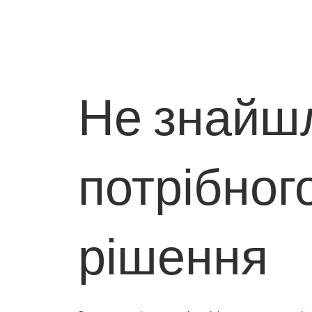
Не знайш
потрібног
рішення ?